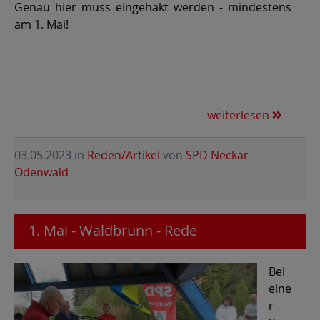
Genau hier muss eingehakt werden - mindestens
am 1. Mai!
weiterlesen
03.05.2023
in
Reden/Artikel
von
SPD Neckar-
Odenwald
1. Mai - Waldbrunn - Rede
Bei
eine
r