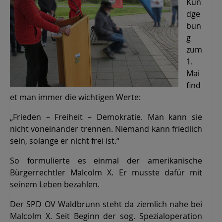
Kun
dge
bun
g
zum
1.
Mai
find
et man immer die wichtigen Werte:
„Frieden – Freiheit – Demokratie. Man kann sie
nicht voneinander trennen. Niemand kann friedlich
sein, solange er nicht frei ist.“
So formulierte es einmal der amerikanische
Bürgerrechtler Malcolm X. Er musste dafür mit
seinem Leben bezahlen.
Der SPD OV Waldbrunn steht da ziemlich nahe bei
Malcolm X. Seit Beginn der sog. Spezialoperation