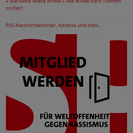
« Startseite
Ältere Artikel »
Alle Artikel nach Themen
sortiert
RSS-Nachrichtenticker, Adresse und Infos
.