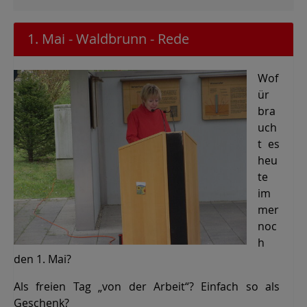
1. Mai - Waldbrunn - Rede
Wof
ür
bra
uch
t es
heu
te
im
mer
noc
h
den 1. Mai?
Als freien Tag „von der Arbeit“? Einfach so als
Geschenk?