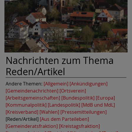
Nachrichten zum Thema
Reden/Artikel
Andere Themen:
[Allgemein]
[Ankündigungen]
[Gemeindenachrichten]
[Ortsverein]
[Arbeitsgemeinschaften]
[Bundespolitik]
[Europa]
[Kommunalpolitik]
[Landespolitik]
[MdB und MdL]
[Kreisverband]
[Wahlen]
[Pressemitteilungen]
[Reden/Artikel]
[Aus dem Parteileben]
[Gemeinderatsfraktion]
[Kreistagsfraktion]