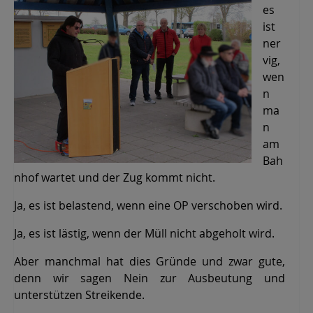
es
ist
ner
vig,
wen
n
ma
n
am
Bah
nhof wartet und der Zug kommt nicht.
Ja, es ist belastend, wenn eine OP verschoben wird.
Ja, es ist lästig, wenn der Müll nicht abgeholt wird.
Aber manchmal hat dies Gründe und zwar gute,
denn wir sagen Nein zur Ausbeutung und
unterstützen Streikende.