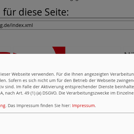
für diese Seite:
Nä
Alle
uf dieser Webseite verwenden. Für die Ihnen angezeigten Verarbei
07.0
en. Sofern es sich nicht um für den Betrieb der Webseite zwingen
Hoke
ktiv sind. Im Falle der Aktivierung entsprechender Dienste beinhal
, nach Art. 49 (1) (a) DSGVO. Die Verarbeitungszwecke im Einzelnen
11.0
nach
ung
. Das Impressum finden Sie hier:
Impressum
.
19.0
Stam