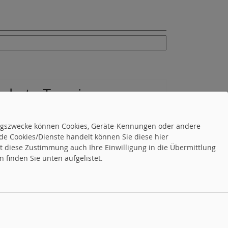
chste Termine
 Termine öffnen
.
tungszwecke können Cookies, Geräte-Kennungen oder andere
8.2026, 17:30 Uhr
OV Waldbrunn-Fahrenbach
de Cookies/Dienste handelt können Sie diese hier
tse
tet diese Zustimmung auch Ihre Einwilligung in die Übermittlung
 finden Sie unten aufgelistet.
8.2026, 13:00 Uhr
wahrgenommen - wir fragen
 - Bestattungshaus Volk
8.2026, 18:00 Uhr
OV Mosbach-Neckarzimmern
mtisch